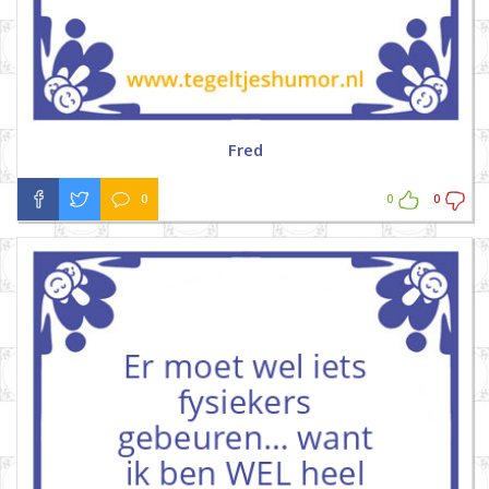
Fred
0
0
0