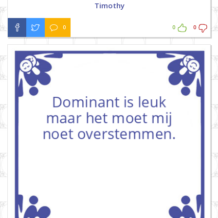
Timothy
0
0
0