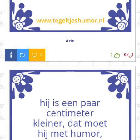
Arie
0
0
0