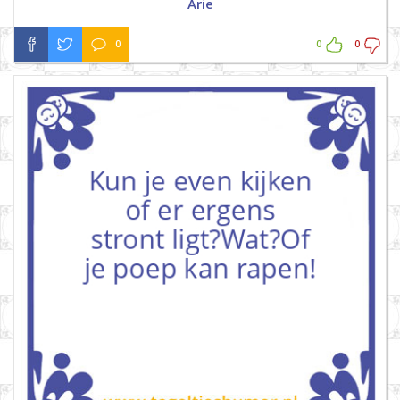
Arie
0
0
0