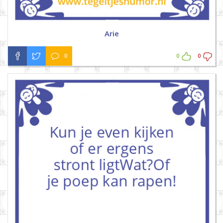
Arie
0
0
0