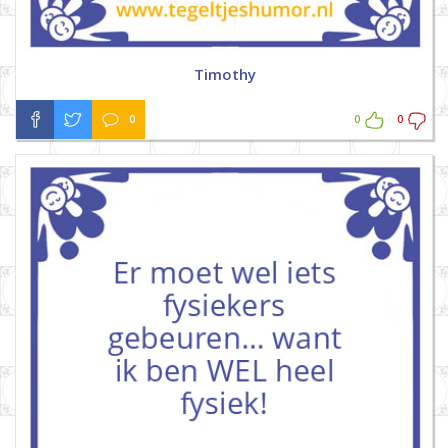
Timothy
0
0
0