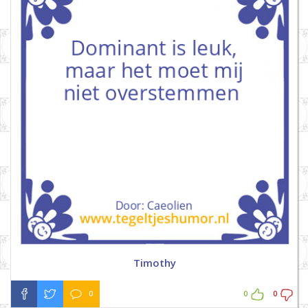
Timothy
0
0
0