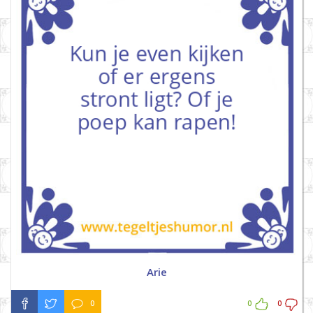
Arie
0
0
0