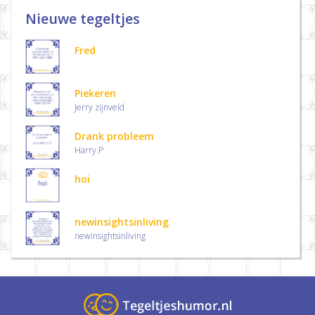
Nieuwe tegeltjes
Fred
Piekeren
Jerry zijnveld
Drank probleem
Harry.P
hoi
newinsightsinliving
newinsightsinliving