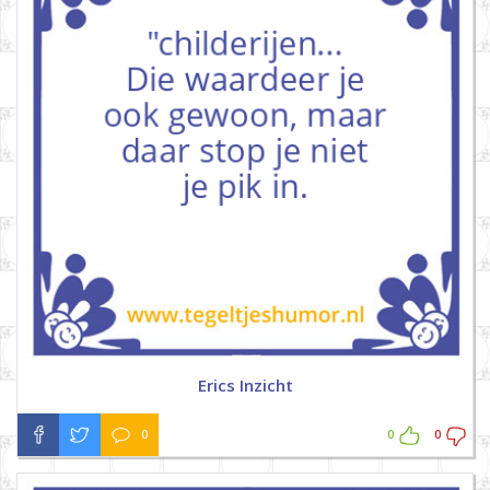
Erics Inzicht
0
0
0