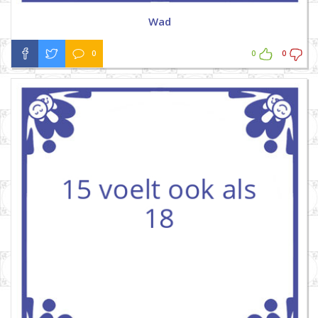
Wad
0
0
0