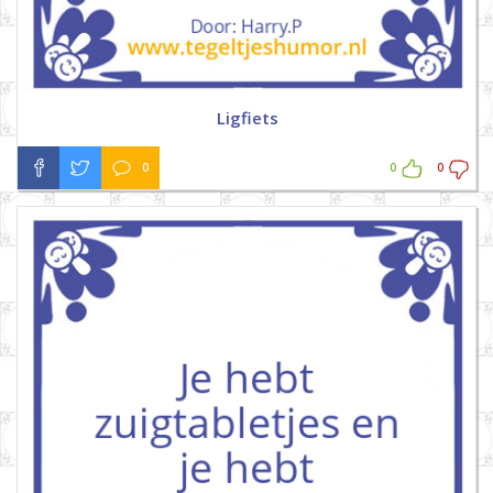
Ligfiets
0
0
0