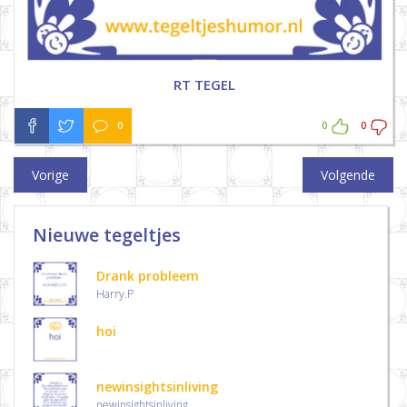
RT TEGEL
0
0
0
Vorige
Volgende
Nieuwe tegeltjes
Drank probleem
Harry.P
hoi
newinsightsinliving
newinsightsinliving