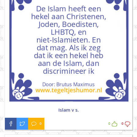
Islam v s.
0
0
0