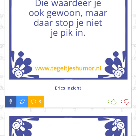
Erics Inzicht
0
0
0